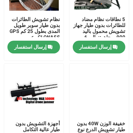
معلومات عنا
5 نطاقات نظام مضاد
نظام تشويش الطائرات
للطائرات بدون طيار جهاز
بدون طيار سوبر طويل
تشويش محمول باليد
المدى بطول 25 كم GPS
جولة في المعمل
900 ميجاهرتز إلى 6
GLONASS وعمر
جيجاهرتز
افتراضي طويل
إرسال استفسار
إرسال استفسار
مراقبة الجودة
اطلب اقتباس
التشويش بدون طيار
جهاز تشويش إشارة الراديو
خفيفة الوزن 40W بدون
أجهزة التشويش بدون
طيار تشويش الدرع نوع
طيار عالية التكامل
جهاز تشويش تردد الراديو