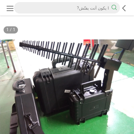
1
/
1