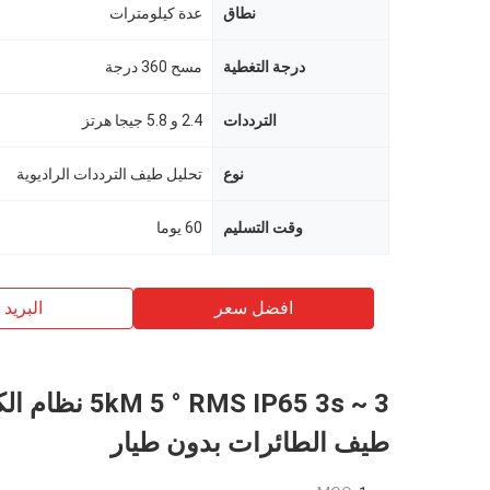
نطاق
عدة كيلومترات
درجة التغطية
مسح 360 درجة
الترددات
2.4 و 5.8 جيجا هرتز
نوع
تحليل طيف الترددات الراديوية
وقت التسليم
60 يوما
افضل سعر
البريد ب
3 ~  ° RMS IP65 3s
طيف الطائرات بدون طيار