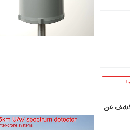
نا
5kM 5 نظام الكشف عن