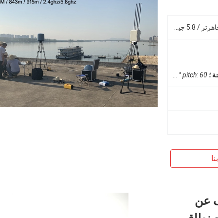
433 م / 843 م / 915 م / 2.4 جيجاهرتز / 5.8 جيجاهرتز
pitch: 60 °
الملعب: 60 درجة
نا
شف عن