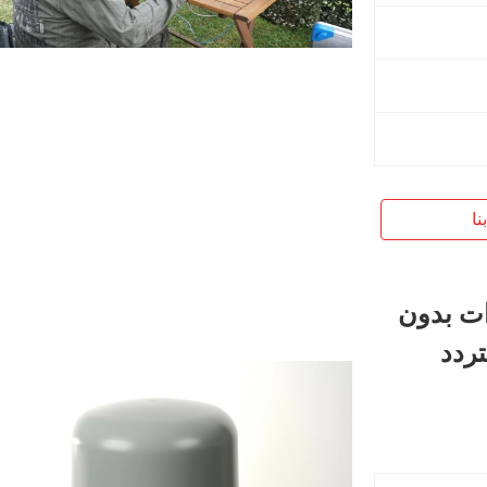
نا
ات بدون
ردد