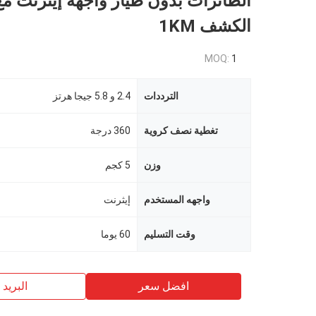
الطائرات بدون طيار واجهة إيثرنت م
الكشف 1KM
MOQ:
1
الترددات
2.4 و 5.8 جيجا هرتز
تغطية نصف كروية
360 درجة
وزن
5 كجم
واجهه المستخدم
إيثرنت
وقت التسليم
60 يوما
افضل سعر
البريد ب