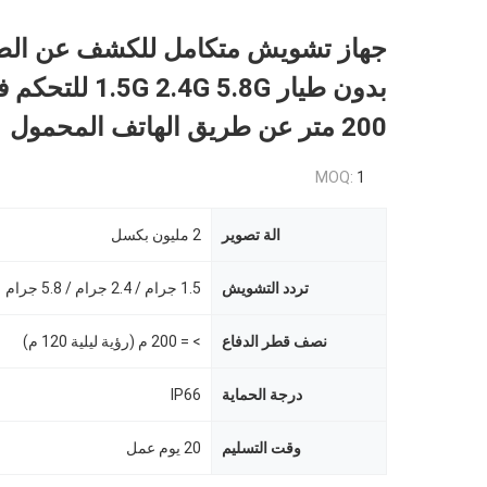
جهاز تشويش متكامل للكشف عن الط
بدون طيار G 2.4G 5.8G
200 متر عن طريق الهاتف المحمول
MOQ:
1
الة تصوير
2 مليون بكسل
تردد التشويش
1.5 جرام / 2.4 جرام / 5.8 جرام
نصف قطر الدفاع
> = 200 م (رؤية ليلية 120 م)
درجة الحماية
IP66
وقت التسليم
20 يوم عمل