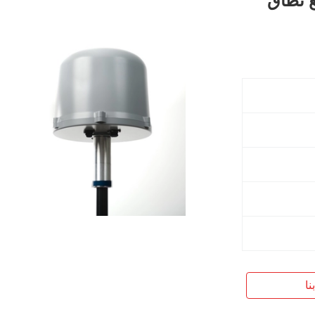
ع نطاق
نا