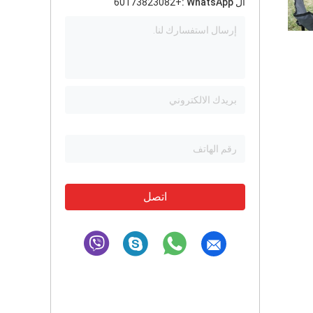
ال WhatsApp :
+60173823082
اتصل