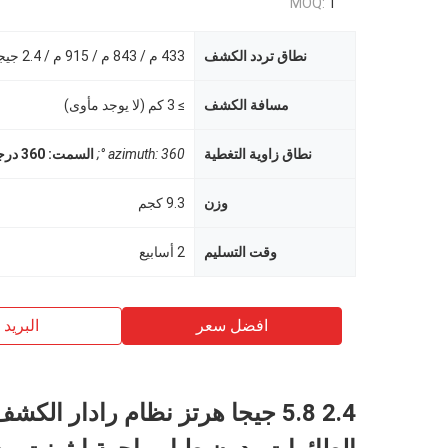
MOQ:
1
نطاق تردد الكشف
مسافة الكشف
≥ 3 كم (لا يوجد مأوى)
نطاق زاوية التغطية
azimuth: 360 °;
السمت: 360 درجة ؛
وزن
9.3 كجم
وقت التسليم
2 أسابيع
افضل سعر
البريد ب
2.4 5.8 جيجا هرتز نظام رادار الك