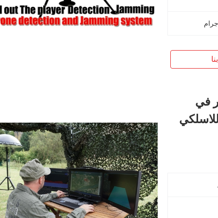
جرام
نا
ر في
للاسلكي