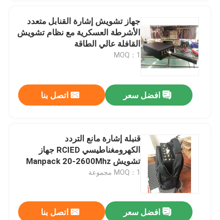
جهاز تشويش إشارة القنابل متعدد
الأشرطة العسكرية مع نظام تشويش
القافلة عالي الطاقة
MOQ：1
افضل سعر
اتصل بنا
قنبلة إشارة مانع التردد
الكهرومغناطيسي RCIED جهاز
تشويش Manpack 20-2600Mhz
MOQ：1 مجموعة
افضل سعر
اتصل بنا