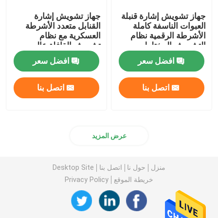
جهاز تشويش إشارة قنبلة
جهاز تشويش إشارة
العبوات الناسفة كاملة
القنابل متعدد الأشرطة
الأشرطة الرقمية نظام
العسكرية مع نظام
التشويش المختلط
تشويش القافلة عالي
بالضوضاء 20-500 ميجا
الطاقة
افضل سعر
افضل سعر
هرتز
اتصل بنا
اتصل بنا
عرض المزيد
منزل
حول نا
اتصل بنا
Desktop Site
خريطة الموقع
Privacy Policy