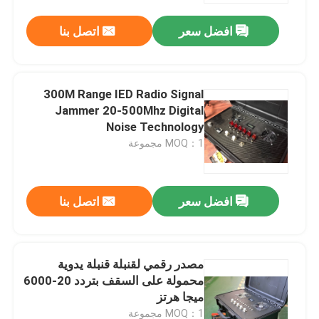
افضل سعر
اتصل بنا
معلومات عنا
جولة في المعمل
300M Range IED Radio Signal
Jammer 20-500Mhz Digital
Noise Technology
مراقبة الجودة
MOQ：1 مجموعة
اطلب اقتباس
افضل سعر
اتصل بنا
التشويش بدون طيار
مصدر رقمي لقنبلة قنبلة يدوية
جهاز تشويش إشارة الراديو
محمولة على السقف بتردد 20-6000
ميجا هرتز
جهاز تشويش تردد الراديو
MOQ：1 مجموعة