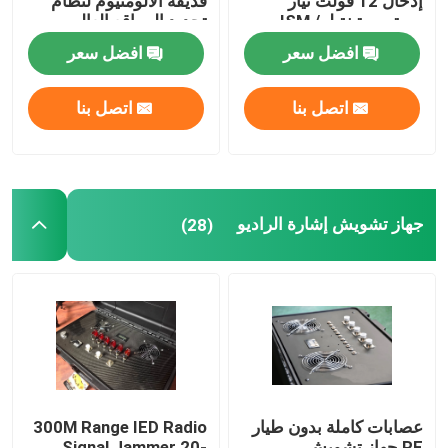
إدخال 12 فولت تيار
قذيفة الألومنيوم لنظام
مستمر متينة لـ ISM /
تحديد المواقع العالمي
2.4G 5.8G
HAM / GNSS GLONASS
افضل سعر
افضل سعر
اتصل بنا
اتصل بنا
جهاز تشويش إشارة الراديو
(28)
عصابات كاملة بدون طيار
300M Range IED Radio
RF جهاز تشويش
Signal Jammer 20-