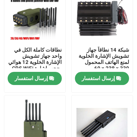
شبكة 14 نطاقاً جهاز
نطاقات كاملة الكل في
تشويش الإشارة الخلوية
واحد جهاز تشويش
لمنع الهاتف المحمول
الإشارة الخلوية 12 هوائي
330 × 238 × 60 مم
يحجب إشارة GPS WiFi
RF
إرسال استفسار
إرسال استفسار
مسكن
منتجات
أشرطة فيديو