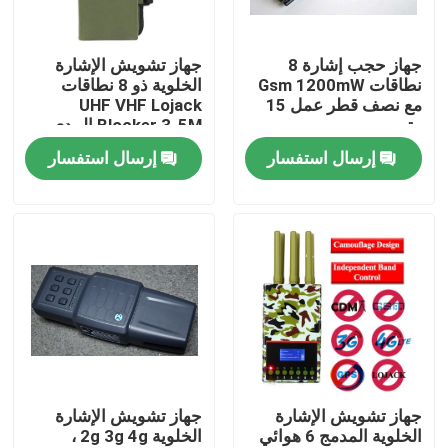
معلومات عنا
جهاز حجب إشارة 8
جهاز تشويش الإشارة
نطاقات Gsm 1200mW
الخلوية ذو 8 نطاقات
مع نصف قطر عمل 15
UHF VHF Lojack
جولة في المعمل
متر
Blocker 3-5M المدى
إرسال استفسار
إرسال استفسار
مراقبة الجودة
اطلب اقتباس
التشويش بدون طيار
جهاز تشويش إشارة الراديو
جهاز تشويش الإشارة
جهاز تشويش الإشارة
الخلوية المدمج 6 هوائي
الخلوية 2g 3g 4g ،
جهاز تشويش تردد الراديو