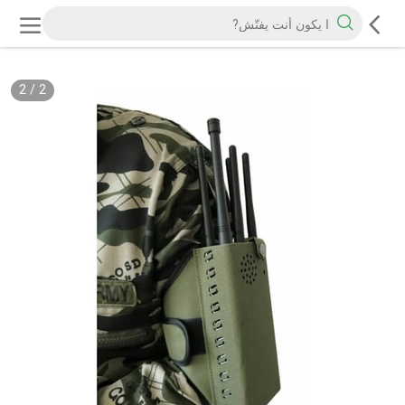
2
/
2