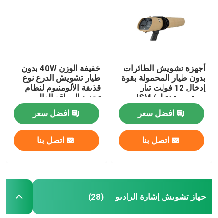
راديو تشويش بدون طيار
جهاز تشويش إشارة القنبلة
أجهزة تشويش الطائرات
خفيفة الوزن 40W بدون
بدون طيار المحمولة بقوة
طيار تشويش الدرع نوع
جهاز تشويش الطائرات العسكرية
إدخال 12 فولت تيار
قذيفة الألومنيوم لنظام
مستمر متينة لـ ISM /
تحديد المواقع العالمي
2.4G 5.8G
HAM / GNSS GLONASS
افضل سعر
افضل سعر
قافلة قنبلة التشويش
اتصل بنا
اتصل بنا
جهاز تشويش الإشارة الخلوية
جهاز كشف الطائرات بدون طيار
جهاز تشويش إشارة الراديو
(28)
جهاز تشويش الهاتف الخليوي في السجن