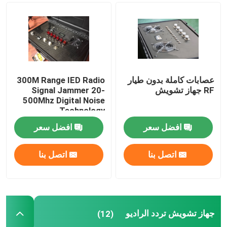
جهاز تشويش إشارة الأقمار الصناعية
جهاز تشويش تكتيكي
عصابات كاملة بدون طيار
300M Range IED Radio
جهاز تشويش الاتصالات
RF جهاز تشويش
Signal Jammer 20-
500Mhz Digital Noise
Technology
جهاز تشويش عالي التردد
افضل سعر
افضل سعر
جهاز تشويش UHF VHF
اتصل بنا
اتصل بنا
نظام مضاد للطائرات بدون طيار
جهاز تشويش تردد الراديو
(12)