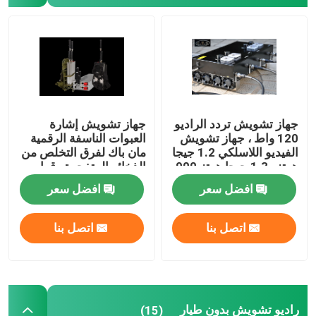
جهاز تشويش تردد الراديو
جهاز تشويش إشارة
120 واط ، جهاز تشويش
العبوات الناسفة الرقمية
الفيديو اللاسلكي 1.2 جيجا
مان باك لفرق التخلص من
هرتز -1.3 جيجا هرتز 900
الذخائر المتفجرة وقوات
ميجا هرتز
مكافحة الإرهاب
افضل سعر
افضل سعر
اتصل بنا
اتصل بنا
راديو تشويش بدون طيار
(15)